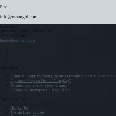
Email
info@omangid.com
Контакты
1842 Way,Qurum, Muscat,Oman
+968 7152 2409
book@gidoman.tours
Экскурсии
Оман за 3 дня: пустыня, древняя столица и Оманские горы
Групповой тур в Оман "Синдбад"
Индивидуальный тур по Оману
Обзорная Экскурсия + Вади Шаб
Аренда машин
Лодка Доу
Toyota Land Cruiser