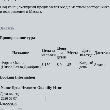
Под конец экскурсии предлагается обед в местном ресторанчике
и возвращение в Маскат.
Заказать
Бронирование тура
Цена
Цена за
Дата
Название
за
Места
Длитель
человек
выезда
детей
Форты Омана
Каждый
$
150
$
0
45
8 часов
(Низва,Бахла,Джабрин)
день
Booking Information
Name
Цена
Человек
Quantity
Итог
Дата выезда
Взрослый