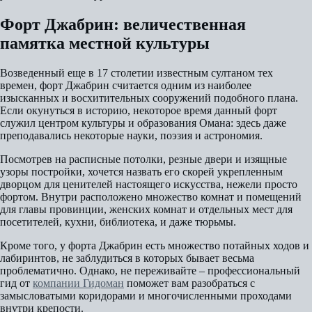
Форт Джабрин: величественная
памятка местной культуры
Возведенный еще в 17 столетии известным султаном тех
времен, форт Джабрин считается одним из наиболее
изысканных и восхитительных сооружений подобного плана.
Если окунуться в историю, некоторое время данный форт
служил центром культуры и образования Омана: здесь даже
преподавались некоторые науки, поэзия и астрономия.
Посмотрев на расписные потолки, резные двери и изящные
узоры постройки, хочется назвать его скорей укрепленным
дворцом для ценителей настоящего искусства, нежели просто
фортом. Внутри расположено множество комнат и помещений
для главы провинции, женских комнат и отдельных мест для
посетителей, кухни, библиотека, и даже тюрьмы.
Кроме того, у форта Джабрин есть множество потайных ходов и
лабиринтов, не заблудиться в которых бывает весьма
проблематично. Однако, не переживайте – профессиональный
гид от
компании Гидоман
поможет вам разобраться с
замысловатыми коридорами и многочисленными проходами
внутри крепости.