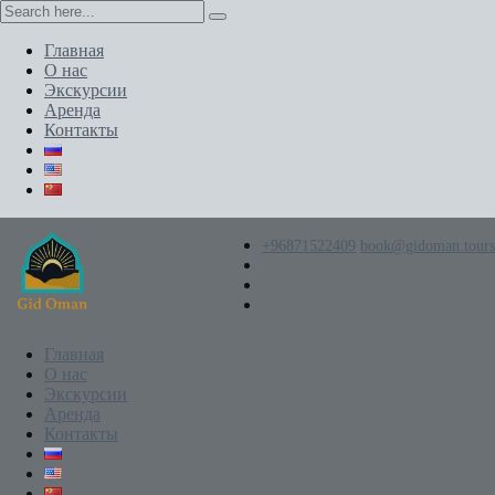
Главная
О нас
Экскурсии
Аренда
Контакты
+96871522409
book@gidoman.tours
Главная
О нас
Экскурсии
Аренда
Контакты