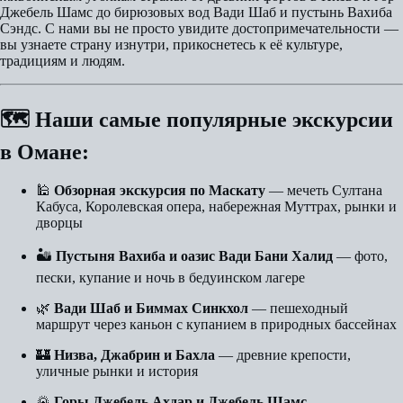
Джебель Шамс до бирюзовых вод Вади Шаб и пустынь Вахиба
Сэндс. С нами вы не просто увидите достопримечательности —
вы узнаете страну изнутри, прикоснетесь к её культуре,
традициям и людям.
🗺 Наши самые популярные экскурсии
в Омане:
🕌
Обзорная экскурсия по Маскату
— мечеть Султана
Кабуса, Королевская опера, набережная Муттрах, рынки и
дворцы
🏜
Пустыня Вахиба и оазис Вади Бани Халид
— фото,
пески, купание и ночь в бедуинском лагере
🌿
Вади Шаб и Биммах Синкхол
— пешеходный
маршрут через каньон с купанием в природных бассейнах
🏰
Низва, Джабрин и Бахла
— древние крепости,
уличные рынки и история
🌄
Горы Джебель Ахдар и Джебель Шамс
—