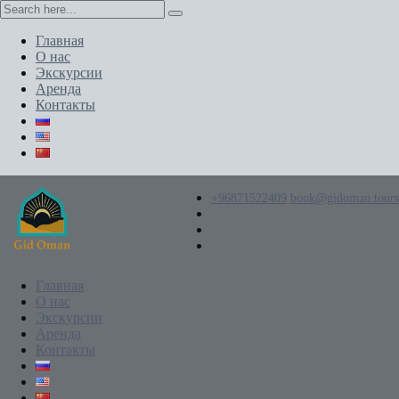
Главная
О нас
Экскурсии
Аренда
Контакты
+96871522409
book@gidoman.tours
Главная
О нас
Экскурсии
Аренда
Контакты