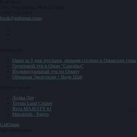
Контакты
1842 Way,Qurum, Muscat,Oman
+968 7152 2409
book@gidoman.tours
Экскурсии
Оман за 3 дня: пустыня, древняя столица и Оманские горы
Групповой тур в Оман "Синдбад"
Индивидуальный тур по Оману
Обзорная Экскурсия + Вади Шаб
Аренда машин
Лодка Доу
Toyota Land Cruiser
Яхта MAJESTY 61
Mitsubishi - Pajero
GidOman
Мы принимаем