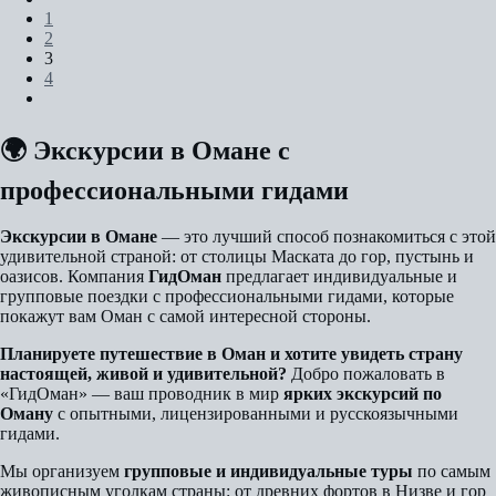
1
2
3
4
🌍 Экскурсии в Омане с
профессиональными гидами
Экскурсии в Омане
— это лучший способ познакомиться с этой
удивительной страной: от столицы Маската до гор, пустынь и
оазисов. Компания
ГидОман
предлагает индивидуальные и
групповые поездки с профессиональными гидами, которые
покажут вам Оман с самой интересной стороны.
Планируете путешествие в Оман и хотите увидеть страну
настоящей, живой и удивительной?
Добро пожаловать в
«ГидОман» — ваш проводник в мир
ярких экскурсий по
Оману
с опытными, лицензированными и русскоязычными
гидами.
Мы организуем
групповые и индивидуальные туры
по самым
живописным уголкам страны: от древних фортов в Низве и гор